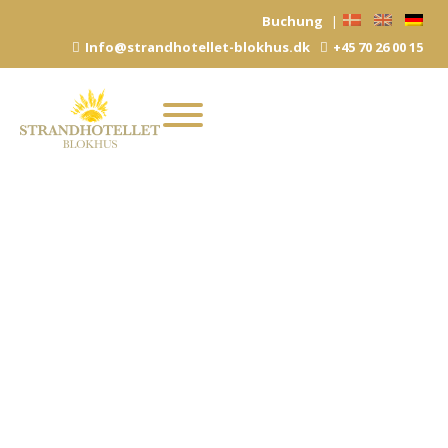
Zum
Buchung
|
Inhalt
Info@strandhotellet-blokhus.dk
+45 70 26 00 15
springen