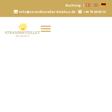
Zum
Buchung
|
Inhalt
Info@strandhotellet-blokhus.dk
+45 70 26 00 15
springen