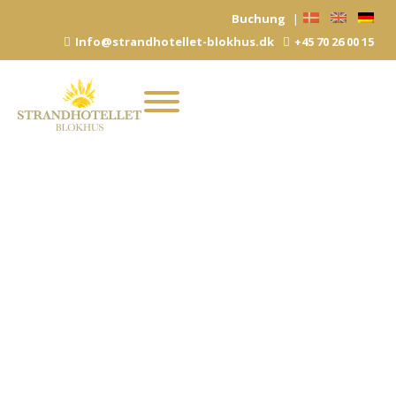
Zum
Buchung
|
Inhalt
Info@strandhotellet-blokhus.dk
+45 70 26 00 15
springen