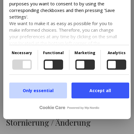
purposes you want to consent to by using the
corresponding checkboxes and then pressing 'Save
settings'.
We want to make it as easy as possible for you to
make informed choices. Therefore, you can change
your preferences at any time by clicking on the small
icon located at the bottom left corner of the
website, thus withdrawing your consent.
Necessary
Functional
Marketing
Analytics
If you wish to delve further into our use of cookies
and other technologies, as well as our collection and
processing of personal information, we encourage
you to read more by following the provided link. We
Stornierung
prioritize transparency and respect your need to be
well-informed.
Only essential
Accept all
Google privacy policy
FÜR ÜBERNACHTUNGEN
Stornierung / Änderung