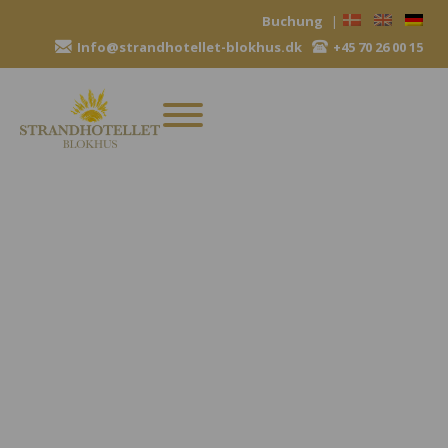
Zum
Buchung
|
Inhalt
Info@strandhotellet-blokhus.dk
+45 70 26 00 15
springen