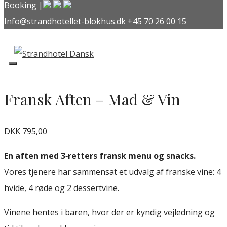
Hop
Booking
|
til
Info@strandhotellet-blokhus.dk
+45 70 26 00 15
indhold
Fransk Aften – Mad & Vin
DKK 795,00
En aften med 3‑retters fransk menu og snacks.
Vores tjenere har sammensat et udvalg af franske vine: 4
hvide, 4 røde og 2 dessertvine.
Vinene hentes i baren, hvor der er kyndig vejledning og