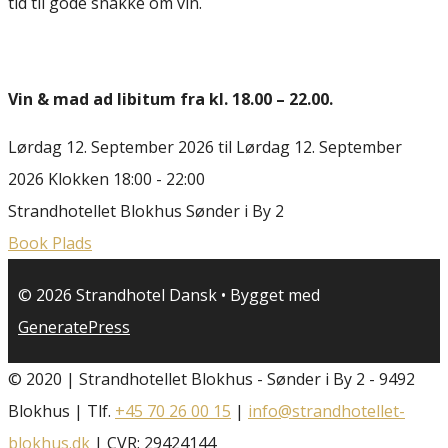
tid til gode snakke om vin.
Vin & mad ad libitum fra kl. 18.00 – 22.00.
Lørdag 12. September 2026
til
Lørdag 12. September
2026
Klokken 18:00 - 22:00
Strandhotellet Blokhus
Sønder i By 2
Book Plads
© 2026 Strandhotel Dansk
• Bygget med
GeneratePress
© 2020 | Strandhotellet Blokhus - Sønder i By 2 - 9492
Blokhus | Tlf.
+45 70 26 00 15
|
info@strandhotellet-
blokhus.dk
| CVR: 29424144