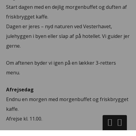
Start dagen med en dejlig morgenbuffet og duften af
friskbrygget kaffe.
Dagen er jeres – nyd naturen ved Vesterhavet,
julehyggen i byen eller slap af på hotellet. Vi guider jer
gerne.
Om aftenen byder vi igen på en lækker 3-retters
menu.
Afrejsedag
Endnu en morgen med morgenbuffet og friskbrygget
kaffe.
Afrejse kl. 11.00.
“To dage, hvor julen får lov at fylde lidt mere.”