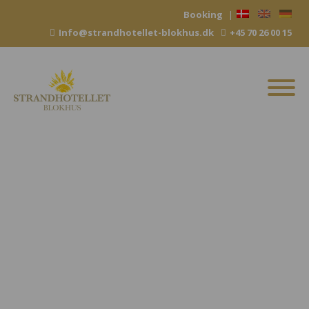
Hop
Booking
|
til
Info@strandhotellet-blokhus.dk
+45 70 26 00 15
indhold