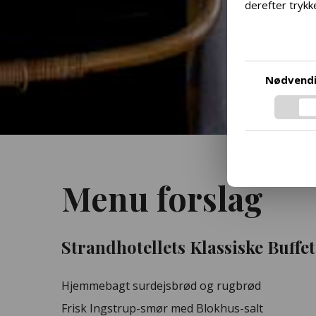
derefter trykke
Vi ønsker at g
kan du ændre di
bunden af ven
Hvis du ønsker
Nødvend
samt vores ind
mere ved at fø
respekterer di
Googles privatl
Menu forslag
Strandhotellets Klassiske Buffet
Hjemmebagt surdejsbrød og rugbrød
Frisk Ingstrup-smør med Blokhus-salt