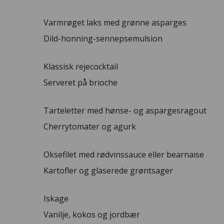
Varmrøget laks med grønne asparges
Dild-honning-senneps­emulsion
Klassisk rejecocktail
Serveret på brioche
Tarteletter med hønse- og aspargesragout
Cherrytomater og agurk
Oksefilet med rødvinssauce eller bearnaise
Kartofler og glaserede grøntsager
Iskage
Vanilje, kokos og jordbær