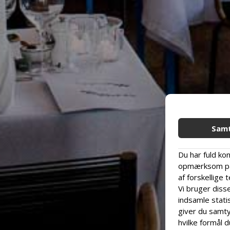
Sam
Du har fuld kon
opmærksom på,
af forskellige 
Vi bruger disse
indsamle statis
giver du samtyk
hvilke formål d