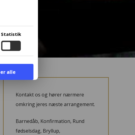
rfor
ret i
ge.
r,
Statistik
at læse
er alle
Kontakt os og hører nærmere
omkring jeres næste arrangement.
Barnedåb, Konfirmation, Rund
fødselsdag, Bryllup,