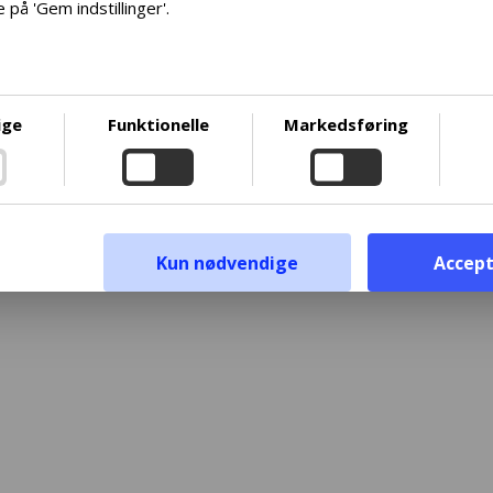
 på 'Gem indstillinger'.
øre det så nemt som muligt for dig at træffe informerede valg. De
ne præferencer når som helst ved at klikke på den lille ikon place
stre hjørne af hjemmesiden og dermed trække dit samtykke tilba
 at dykke dybere ned i vores brug af cookies og andre teknologie
ige
Funktionelle
Markedsføring
samling og behandling af personoplysninger, opfordrer vi dig til 
lge det medfølgende link. Vi prioriterer gennemsigtighed og
t behov for at være velinformeret.
ivspolitik
Kun nødvendige
Accept