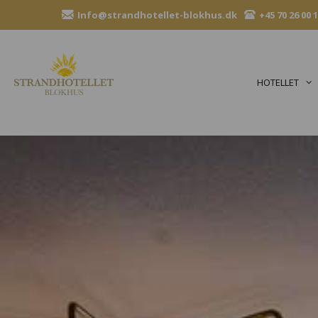
Hop
Info@strandhotellet-blokhus.dk
+45 70 26 00 
til
indhold
HOTELLET