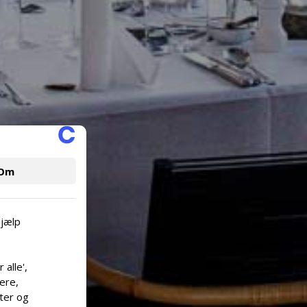
Om
hjælp
alle',
cere,
lter og