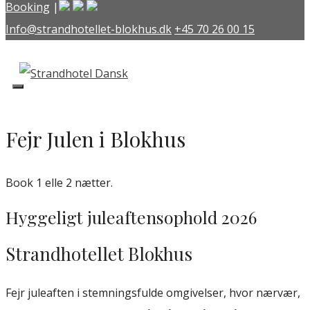
Hop
Booking
|
til
Info@strandhotellet-blokhus.dk
+45 70 26 00 15
indhold
Fejr Julen i Blokhus
Book 1 elle 2 nætter.
Hyggeligt juleaftensophold 2026
Strandhotellet Blokhus
Fejr juleaften i stemningsfulde omgivelser, hvor nærvær,