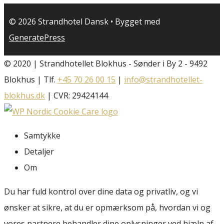
© 2026 Strandhotel Dansk
• Bygget med
GeneratePress
© 2020 | Strandhotellet Blokhus - Sønder i By 2 - 9492
Blokhus | Tlf.
+45 70 26 00 15
|
info@strandhotellet-
blokhus.dk
| CVR: 29424144
Samtykke
Detaljer
Om
Du har fuld kontrol over dine data og privatliv, og vi
ønsker at sikre, at du er opmærksom på, hvordan vi og
vores partnere behandler dine oplysninger ved hjælp af