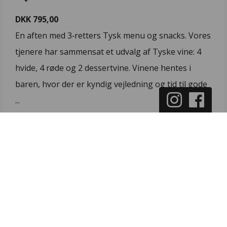
DKK 795,00
En aften med 3‑retters Tysk menu og snacks. Vores
tjenere har sammensat et udvalg af Tyske vine: 4
hvide, 4 røde og 2 dessertvine. Vinene hentes i
baren, hvor der er kyndig vejledning og tid til gode
...
LÆS MERE
Lørdag 7. November 2026
til
Lørdag 7. November 2026
Klokken 18:00 - 22:00
Strandhotellet Blokhus
Sønder i By 2