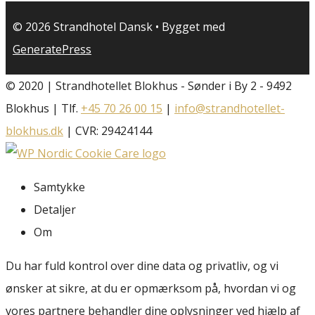
© 2026 Strandhotel Dansk
• Bygget med
GeneratePress
© 2020 | Strandhotellet Blokhus - Sønder i By 2 - 9492
Blokhus | Tlf.
+45 70 26 00 15
|
info@strandhotellet-
blokhus.dk
| CVR: 29424144
Samtykke
Detaljer
Om
Du har fuld kontrol over dine data og privatliv, og vi
ønsker at sikre, at du er opmærksom på, hvordan vi og
vores partnere behandler dine oplysninger ved hjælp af