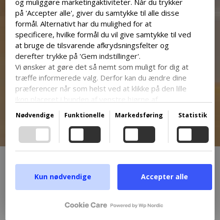
og muliggøre marketingaktiviteter. Når du trykker
på 'Accepter alle', giver du samtykke til alle disse
formål. Alternativt har du mulighed for at
specificere, hvilke formål du vil give samtykke til ved
at bruge de tilsvarende afkrydsningsfelter og
derefter trykke på 'Gem indstillinger'.
Vi ønsker at gøre det så nemt som muligt for dig at
træffe informerede valg. Derfor kan du ændre dine
præferencer når som helst ved at klikke på den lille
ikon placeret i bunden af venstre hjørne af
hjemmesiden og dermed trække dit samtykke
Nødvendige
Funktionelle
Markedsføring
Statistik
tilbage.
Hvis du ønsker at dykke dybere ned i vores brug af
cookies og andre teknologier, samt vores
indsamling og behandling af personoplysninger,
opfordrer vi dig til at læse mere ved at følge det
Historien bag
medfølgende link. Vi prioriterer gennemsigtighed og
Kun nødvendige
Accepter alle
respekterer dit behov for at være velinformeret.
Googles privatlivspolitik
ET BADEHOTEL BYGGET AF KÆRLIGHED
TIL BYEN