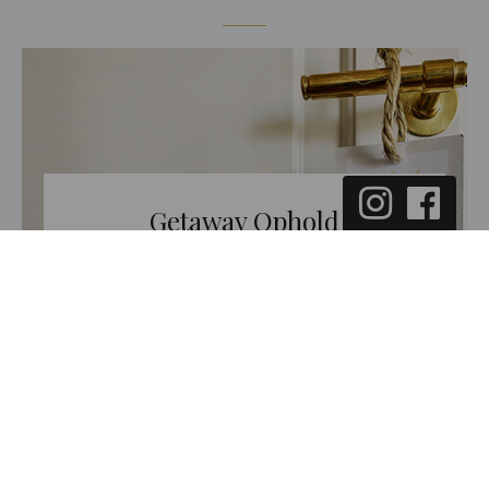
Getaway Ophold
Afbræk fra hverdagen med tid til forkælelse.
SE MERE