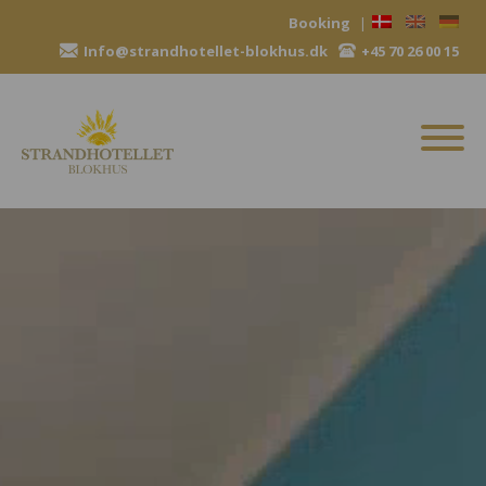
Hop
Booking
|
til
Info@strandhotellet-blokhus.dk
+45 70 26 00 15
indhold