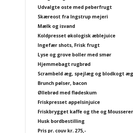
Udvalgte oste med peberfrugt
Skæreost fra Ingstrup mejeri
Mælk og isvand
Koldpresset økologisk æblejuice
Ingefær shots, Frisk frugt
Lyse og grove boller med smør
Hjemmebagt rugbrød
Scrambeld æg, spejlæg og blodkogt æ
Brunch pølser, bacon
Øllebrød med flødeskum
Friskpresset appelsinjuice
Friskbrygget kaffe og the og Moussere
Husk bordbestilling
Pris pr. couv kr. 275,-