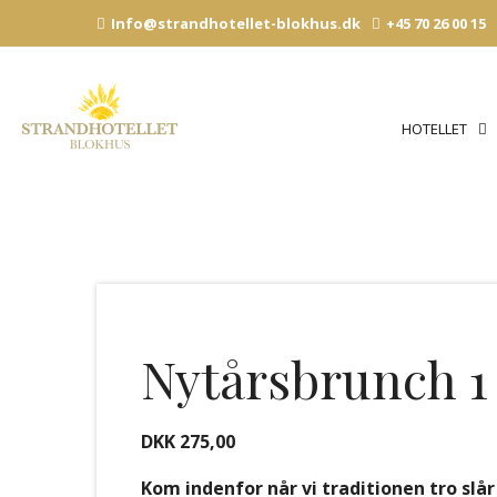
Hop
Info@strandhotellet-blokhus.dk
+45 70 26 00 15
til
indhold
HOTELLET
Nytårsbrunch 1
DKK 275,00
Kom indenfor når vi traditionen tro slå