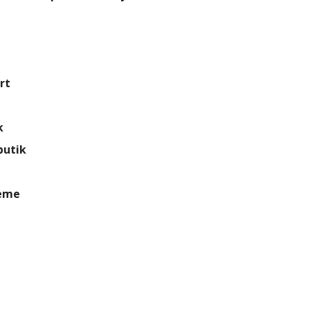
rt
k
butik
reme