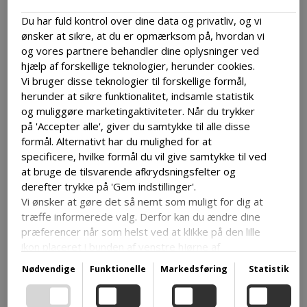
DKK 699,00
Du har fuld kontrol over dine data og privatliv, og vi
Skaldyrsbuffet og kolde drikke incl.
ønsker at sikre, at du er opmærksom på, hvordan vi
og vores partnere behandler dine oplysninger ved
hjælp af forskellige teknologier, herunder cookies.
Hver onsdag i juli inviterer vi til en overdådig
Vi bruger disse teknologier til forskellige formål,
skaldyrsbuffet
, hvor I kan glæde jer til et
herunder at sikre funktionalitet, indsamle statistik
og muliggøre marketingaktiviteter. Når du trykker
stort udvalg af lækre skaldyrs- og
på 'Accepter alle', giver du samtykke til alle disse
tapasanretninger. Her får I mulighed for at
formål. Alternativt har du mulighed for at
specificere, hvilke formål du vil give samtykke til ved
smage jer gennem sommerens bedste råvarer
at bruge de tilsvarende afkrydsningsfelter og
i hyggelige og afslappede omgivelser.
derefter trykke på 'Gem indstillinger'.
Vi ønsker at gøre det så nemt som muligt for dig at
træffe informerede valg. Derfor kan du ændre dine
Til buffeten er der
fri øl, vand og vin
, så I kan
præferencer når som helst ved at klikke på den lille
nyde maden i jeres eget tempo og lade glasset
ikon placeret i bunden af venstre hjørne af
følge stemningen. Det er den perfekte
hjemmesiden og dermed trække dit samtykke
Nødvendige
Funktionelle
Markedsføring
Statistik
tilbage.
sommeroplevelse for både skaldyrselskere og
Hvis du ønsker at dykke dybere ned i vores brug af
jer, der bare vil forkæle jer selv midt i ferien.
cookies og andre teknologier, samt vores