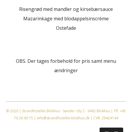
Risengrød med mandler og kirsebærsauce
Mazarinkage med blodappelsinscrème
Ostefade
OBS. Der tages forbehold for pris samt menu
ændringer
© 2020 | Strandhotellet Blokhus - Sønder i By 2 - 9492 Blokhus | Tlf.
+45
70 26 00 15
|
info@strandhotellet-blokhus.dk
| CVR: 29424144