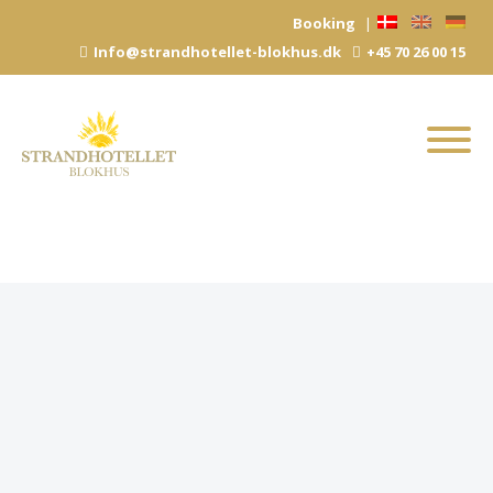
Hop
Booking
|
til
Info@strandhotellet-blokhus.dk
+45 70 26 00 15
indhold